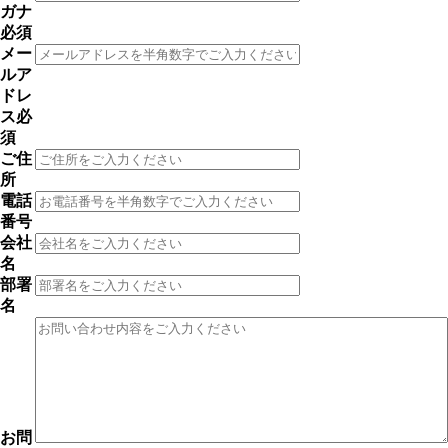
ガナ
必須
メー
ルア
ドレ
ス
必
須
ご住
所
電話
番号
会社
名
部署
名
お問